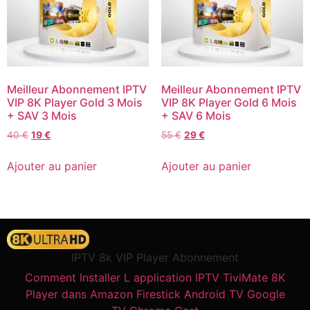
Meilleur Abonnement IPTV
Meilleur Abonnement IPTV
VIP 8K Player Gold 3 Mois
VIP 8K Player Gold 6 Mois
+ SAV 3 Mois
+ SAV 6 Mois
40
€
19
€
55
€
29
€
Ajouter au panier
Ajouter au panier
IPTV 8k VIP Player Abonnement
Comment Installer L application IPTV TiviMate 8K
Player dans Amazon Firestick Android TV Google