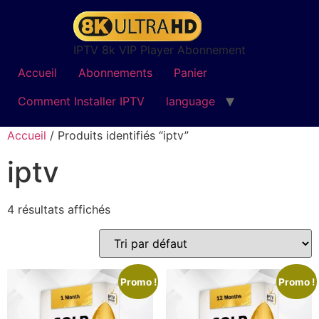
IPTV 8k VIP Player Abonnement
Accueil
Abonnements
Panier
Comment Installer IPTV
language
Accueil
/ Produits identifiés “iptv”
iptv
4 résultats affichés
Promo !
Promo !